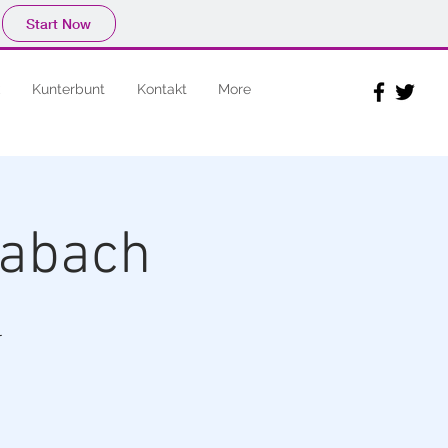
Start Now
Kunterbunt
Kontakt
More
wabach
l