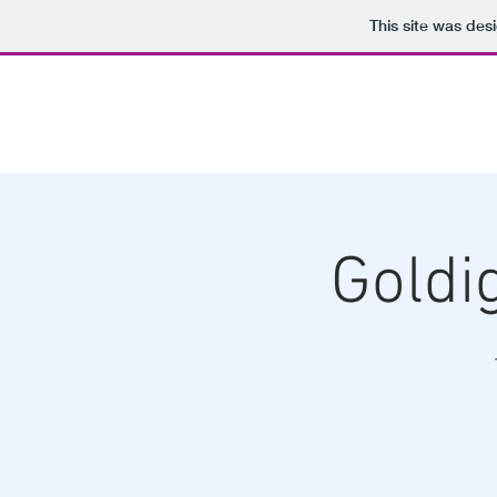
This site was des
Christian
Vollrath
Goldi